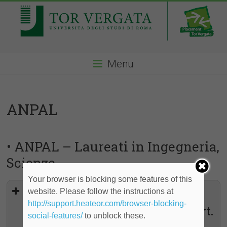
Menu
ANPAL
• ANPAL – Laureati in Ingegneria,
Scienze
Your browser is blocking some features of this
Concorso per tirocini finalizzati
website. Please follow the instructions at
all'assunzione di 9 funzionari
http://support.heateor.com/browser-blocking-
appartenenti a categorie protette art.
social-features/
to unblock these.
11 legge n. 68/1999