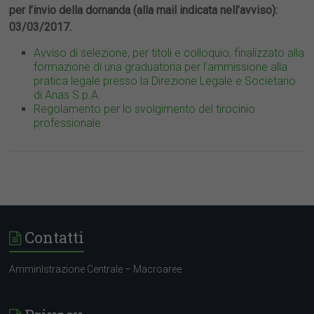
per l’invio della domanda (alla mail indicata nell’avviso):
03/03/2017.
Avviso di selezione, per titoli e colloquio, finalizzato alla
formazione di una graduatoria per l’ammissione alla
pratica legale presso la Direzione Legale e Societario
di Anas S.p.A.
Regolamento per lo svolgimento del tirocinio
professionale
Contatti
AmminIstrazione Centrale – Macroaree