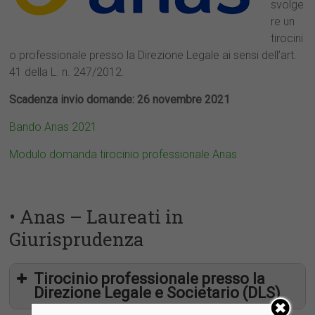
svolge
re un
tirocini
o professionale presso la Direzione Legale ai sensi dell’art.
41 della L. n. 247/2012.
Scadenza invio domande: 26 novembre 2021
Bando Anas 2021
Modulo domanda tirocinio professionale Anas
• Anas – Laureati in
Giurisprudenza
Tirocinio professionale presso la
Direzione Legale e Societario (DLS)