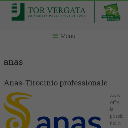
Menu
anas
Anas-Tirocinio professionale
Anas
offre
la
possib
ilità di