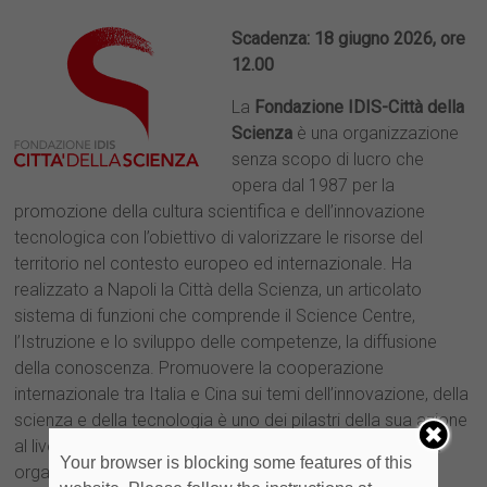
Scadenza: 18 giugno 2026, ore
12.00
La
Fondazione IDIS-Città della
Scienza
è una organizzazione
senza scopo di lucro che
opera dal 1987 per la
promozione della cultura scientifica e dell’innovazione
tecnologica con l’obiettivo di valorizzare le risorse del
territorio nel contesto europeo ed internazionale. Ha
realizzato a Napoli la Città della Scienza, un articolato
sistema di funzioni che comprende il Science Centre,
l’Istruzione e lo sviluppo delle competenze, la diffusione
della conoscenza. Promuovere la cooperazione
internazionale tra Italia e Cina sui temi dell’innovazione, della
scienza e della tecnologia è uno dei pilastri della sua azione
al livello internazionale. In particolare, Città della Scienza
Your browser is blocking some features of this
organizza per conto del
Ministero dell’Università e della