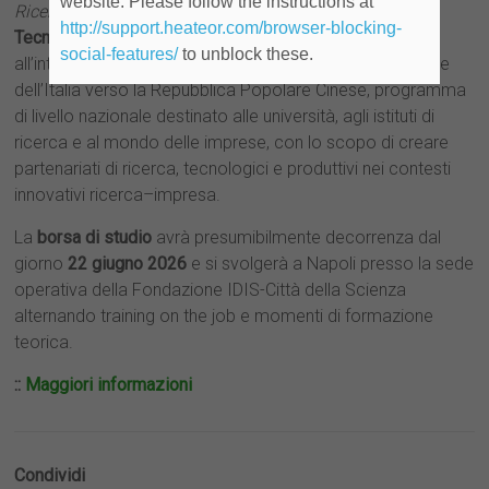
website. Please follow the instructions at
Ricerca
la
Settimana Italia-Cina della Scienza, della
http://support.heateor.com/browser-blocking-
Tecnologia e dell’Innovazione
finalizzata
social-features/
to unblock these.
all’internazionalizzazione del sistema ricerca-innovazione
dell’Italia verso la Repubblica Popolare Cinese, programma
di livello nazionale destinato alle università, agli istituti di
ricerca e al mondo delle imprese, con lo scopo di creare
partenariati di ricerca, tecnologici e produttivi nei contesti
innovativi ricerca–impresa.
La
borsa di studio
avrà presumibilmente decorrenza dal
giorno
22 giugno 2026
e si svolgerà a Napoli presso la sede
operativa della Fondazione IDIS-Città della Scienza
alternando training on the job e momenti di formazione
teorica.
::
Maggiori informazioni
Condividi