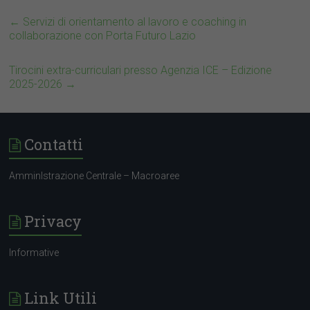
←
Servizi di orientamento al lavoro e coaching in
collaborazione con Porta Futuro Lazio
Tirocini extra-curriculari presso Agenzia ICE – Edizione
2025-2026
→
Contatti
AmminIstrazione Centrale – Macroaree
Privacy
Informative
Link Utili