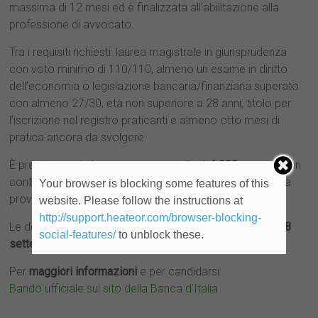
massima di 12 mesi ed è finalizzata all’abilitazione alla
professione di avvocato.
Tra i requisiti richiesti: laurea magistrale in giurisprudenza
con voto minimo di 110/110, almeno un esame in diritto
dell’economia o legislazione bancaria/finanziaria superato
con almeno 27/30, età non superiore a 28 anni, titolo per
l’iscrizione nel registro praticanti e almeno otto mesi di
pratica ancora da svolgere.
È previsto un rimborso spese mensile di
1.000 euro
, con un
contributo aggiuntivo di
800 euro
per chi non risiede nella
Your browser is blocking some features of this
provincia di Roma.
website. Please follow the instructions at
http://support.heateor.com/browser-blocking-
Le domande devono essere presentate online entro il
18
social-features/
to unblock these.
settembre 2025 alle ore 16:00
.
Per
maggiori informazioni
e per candidarsi:
Bando ufficiale sul sito della Banca d’Italia