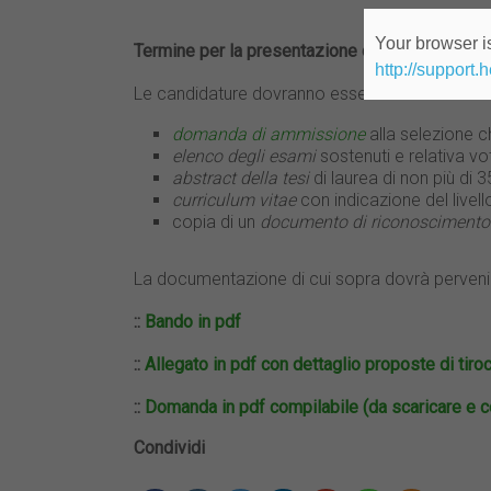
Your browser is
Termine per la presentazione delle candidatur
http://support.
Le candidature dovranno essere inviate trami
domanda di ammissione
alla selezione ch
elenco degli esami
sostenuti e relativa vo
abstract della tesi
di laurea di non più di 3
curriculum vitae
con indicazione del livell
copia di un
documento di riconoscimento
La documentazione di cui sopra dovrà perveni
::
Bando in pdf
::
Allegato in pdf con dettaglio proposte di tiroc
::
Domanda in pdf compilabile (da scaricare e co
Condividi