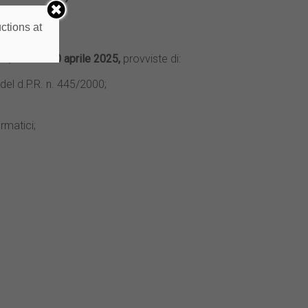
ctions at
it
, entro il
30 aprile 2025,
provviste di:
 del d.P.R. n. 445/2000;
rmatici;