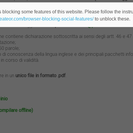
 blocking some features of this website. Please follow the instru
e e documentazione richiesta
heateor.com/browser-blocking-social-features/
to unblock these.
te email con oggetto
“BDI aprile 2025”
a
cv@placement.uniroma2.
e contiene dichiarazione sottoscritta ai sensi degli artt. 46 e 47
tazione;
50 parole;
o di conoscenza della lingua inglese e dei principali pacchetti info
in corso di validità.
re in un
unico file in formato .pdf
.
inio
mpilare offline)