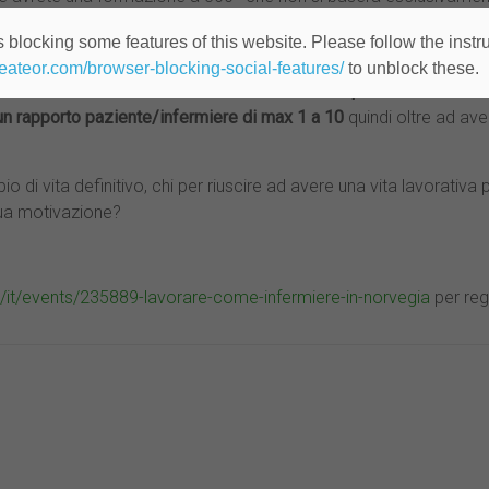
ra e la mentalità del suo popolo ecc…
 blocking some features of this website. Please follow the instru
i permetterà di esaudire il vostro desiderio di trasferivi in
Norveg
heateor.com/browser-blocking-social-features/
to unblock these.
mbo sul mare e l’aurora boreale! Avrete uno
stipendio che oscille
un rapporto paziente/infermiere di max 1 a 10
quindi oltre ad av
i vita definitivo, chi per riuscire ad avere una vita lavorativa 
 tua motivazione?
/it/events/235889-lavorare-come-infermiere-in-norvegia
per regi