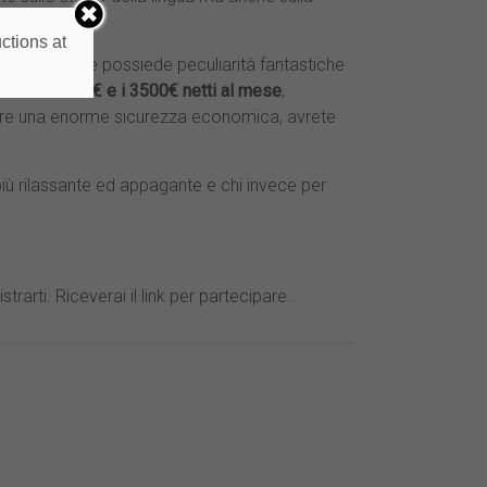
ctions at
ia
, paese che possiede peculiarità fantastiche
rà tra i 2600€ e i 3500€ netti al mese
,
ere una enorme sicurezza economica, avrete
più rilassante ed appagante e chi invece per
strarti. Riceverai il link per partecipare.