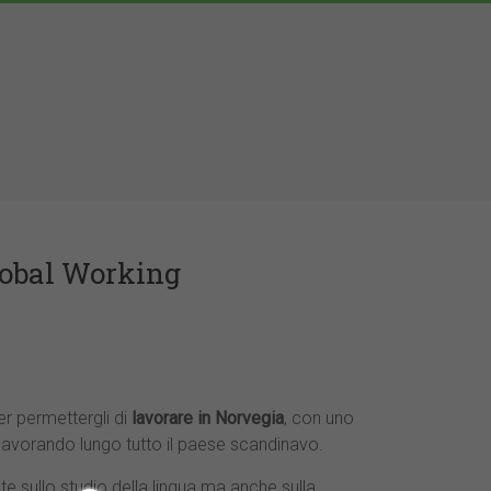
lobal Working
er permettergli di
lavorare in Norvegia
, con uno
 lavorando lungo tutto il paese scandinavo.
 sullo studio della lingua ma anche sulla