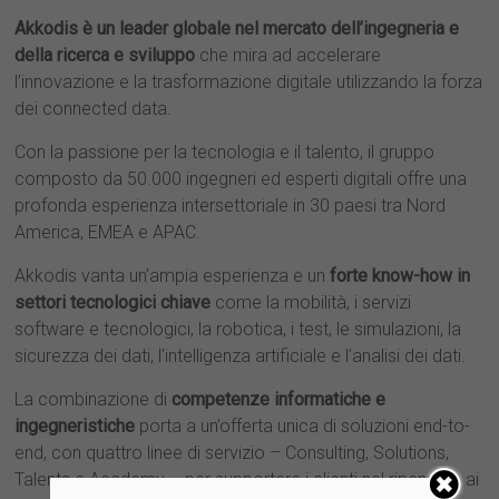
Akkodis è un leader globale nel mercato dell’ingegneria e
della ricerca e sviluppo
che mira ad accelerare
l’innovazione e la trasformazione digitale utilizzando la forza
dei connected data.
Con la passione per la tecnologia e il talento, il gruppo
composto da 50.000 ingegneri ed esperti digitali offre una
profonda esperienza intersettoriale in 30 paesi tra Nord
America, EMEA e APAC.
Akkodis vanta un’ampia esperienza e un
forte know-how in
settori tecnologici chiave
come la mobilità, i servizi
software e tecnologici, la robotica, i test, le simulazioni, la
sicurezza dei dati, l’intelligenza artificiale e l’analisi dei dati.
La combinazione di
competenze informatiche e
ingegneristiche
porta a un’offerta unica di soluzioni end-to-
end, con quattro linee di servizio – Consulting, Solutions,
Talents e Academy – per supportare i clienti nel ripensare ai