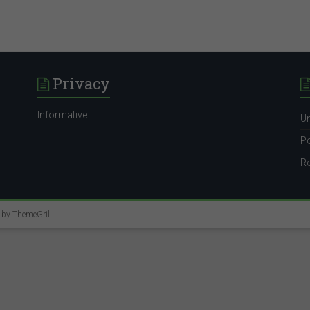
Privacy
Informative
Un
Po
Re
e by
ThemeGrill
.