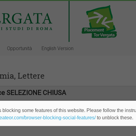
Opportunità
English Version
mia, Lettere
ice SELEZIONE CHIUSA
 blocking some features of this website. Please follow the instru
heateor.com/browser-blocking-social-features/
to unblock these.