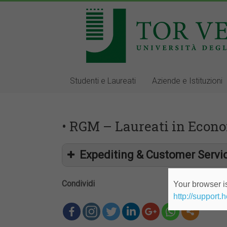
Studenti e Laureati
Aziende e Istituzioni
• RGM – Laureati in Econo
Expediting & Customer Serv
Condividi
Your browser is
http://support.