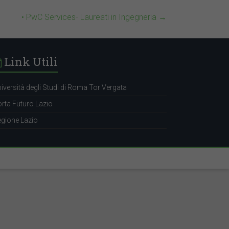
• PwC Services- Laureati in Ingegneria
→
Link Utili
iversità degli Studi di Roma Tor Vergata
rta Futuro Lazio
gione Lazio