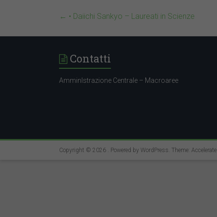
←
• Daiichi Sankyo – Laureati in Scienze
Contatti
AmminIstrazione Centrale – Macroaree
Copyright © 2026
. Powered by
WordPress
. Theme: Accelerat