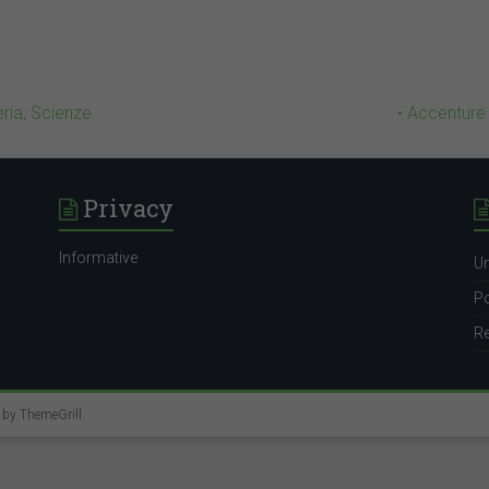
ria, Scienze
• Accenture
Privacy
Informative
Un
Po
Re
e by
ThemeGrill
.