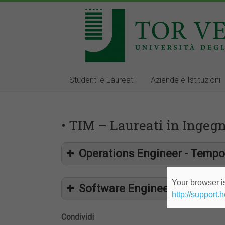
Studenti e Laureati
Aziende e Istituzioni
• TIM – Laureati in Ingegn
Operations Engineer - Tempo
Your browser is
Software Engineer - Tempo i
http://support.
Condividi