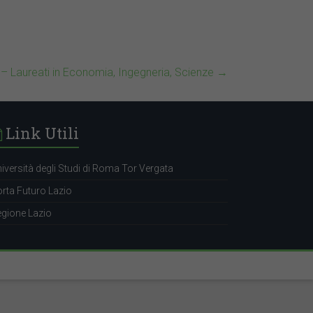
 – Laureati in Economia, Ingegneria, Scienze
→
Link Utili
iversità degli Studi di Roma Tor Vergata
rta Futuro Lazio
gione Lazio