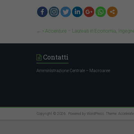
←
• Accenture – Laureati in Economia, Ingegne
Contatti
AmminIstrazione Centrale – Macroaree
Copyright © 2026
. Powered by
WordPress
. Theme: Accelerat