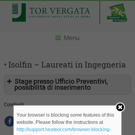
Menu
• Isolfin – Laureati in Ingegneria
Stage presso Ufficio Preventivi,
possibilità di inserimento
Condividi
Your browser is blocking some features of this
website. Please follow the instructions at
Isolfin
S.p.A. è una Società operante nel settore della
http://support.heateor.com/browser-blocking-