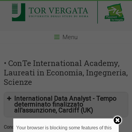
Menu
• ConTe International Academy,
Laureati in Economia, Ingegneria,
Scienze
International Data Analyst - Tempo
determinato finalizzato
all'assunzione, Cardiff (UK)
Condividi
Your browser is blocking some features of this