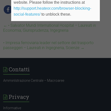
website. Please follow the instructions at
http://support.heateor.com/browser-blocking-
social-features/
to unblock these.
←
• Salvator Mundi International Hospital – Laureati in
Economia, Giurisprudenza, Ingegneria
• Impresa ferroviaria leader nel settore del trasporto
passeggeri – Laureati in Ingegneria, Scienze
→
Contatti
AmminIstrazione Centrale – Macroaree
Privacy
Informative