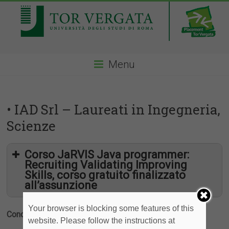
Menu
• IAD Srl – Laureati in Ingegneria,
Scienze
Corso JaRVIS Java programmer:
Recruiting Validating Improving
Skills, corso gratuito finalizzato
all’assunzione
Your browser is blocking some features of this
Condividi
website. Please follow the instructions at