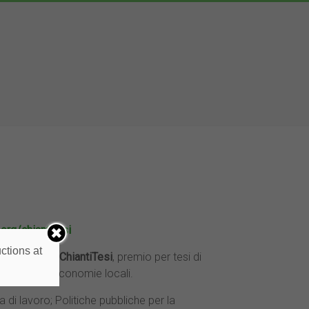
org/chiantitesi
ctions at
dizione di
#ChiantiTesi
, premio per tesi di
iluppo delle economie locali.
di lavoro; Politiche pubbliche per la