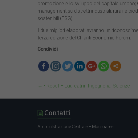
promozione e lo sviluppo del capitale umano; 
management su distretti industriali, rurali e bi
sostenibili (ESG).
I due migliori elaborati avranno un riconoscim
terza edizione del Chianti Economic Forum.
Condividi
←
• Reset – Laureati in Ingegneria, Scienze
Contatti
AmminIstrazione Centrale – Macroaree