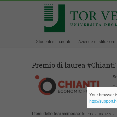
Studenti e Laureati
Aziende e Istituzioni
Premio di laurea #Chianti
Sc
Co
Your browser is
Ch
http://support.
la
I temi delle tesi ammesse:
Internazionalizzazi