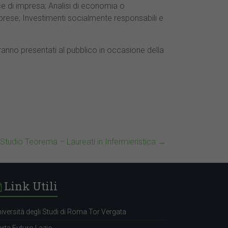
e di impresa; Analisi di economia o
imprese; Investimenti socialmente responsabili e
anno presentati al pubblico in occasione della
 Studio Teorema – Laureati in Infermieristica
→
Link Utili
iversità degli Studi di Roma Tor Vergata