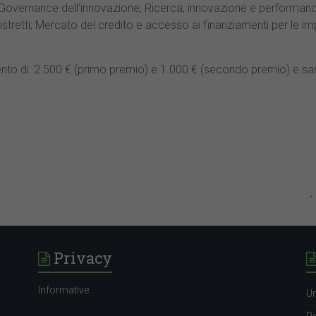
Governance dell’innovazione; Ricerca, innovazione e performanc
odistretti; Mercato del credito e accesso ai finanziamenti per le 
ento di: 2.500 € (primo premio) e 1.000 € (secondo premio) e sar
•
Privacy
Informative
Un