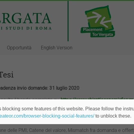
Opportunità
English Version
Tesi
adenza invio domande: 31 luglio 2020
nsulta il bando completo su:
https://www.chiantieconomicforum.
 blocking some features of this website. Please follow the instru
ianti Banca
e
Chianti Economic Forum
promuovono la Seconda E
heateor.com/browser-blocking-social-features/
to unblock these.
urea magistrale volto a sostenere, analizzare e valorizzare lo sv
one delle PMI; Catene del valore; Mismatch fra domanda e offerta 