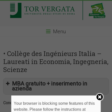
Menu
• Collège des Ingénieurs Italia –
Laureati in Economia, Ingegneria,
Scienze
MBA gratuito + inserimento in
azienda
Condividi
Your browser is blocking some features of this
website. Please follow the instructions at