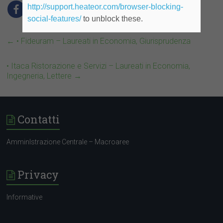
http://support.heateor.com/browser-blocking-
social-features/
to unblock these.
←
• Fideuram – Laureati in Economia, Giurisprudenza
• Itaca Ristorazione e Servizi – Laureati in Economia,
Ingegneria, Lettere
→
Contatti
AmminIstrazione Centrale – Macroaree
Privacy
Informative