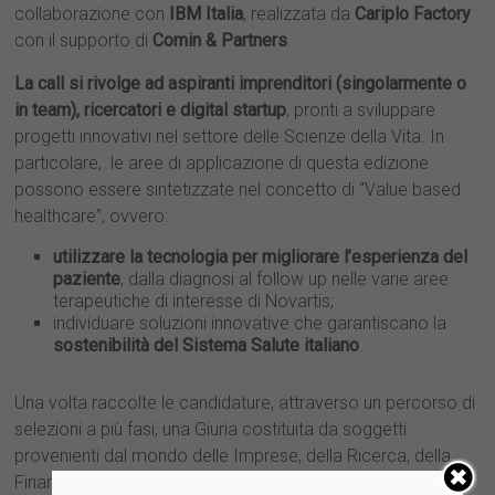
collaborazione con
IBM Italia
, realizzata da
Cariplo Factory
con il supporto di
Comin & Partners
.
La call si rivolge ad aspiranti imprenditori (singolarmente o
in team), ricercatori e digital startup
, pronti a sviluppare
progetti innovativi nel settore delle Scienze della Vita. In
particolare, le aree di applicazione di questa edizione
possono essere sintetizzate nel concetto di “Value based
healthcare”, ovvero:
utilizzare la tecnologia per migliorare l’esperienza del
paziente
, dalla diagnosi al follow up nelle varie aree
terapeutiche di interesse di Novartis;
individuare soluzioni innovative che garantiscano la
sostenibilità del Sistema Salute italiano
.
Una volta raccolte le candidature, attraverso un percorso di
selezioni a più fasi, una Giuria costituita da soggetti
provenienti dal mondo delle Imprese, della Ricerca, della
Finanza e delle Istituzioni, esperti nelle aree di supporto