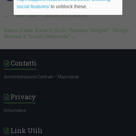
social-features/
to unblock these.
←
• Pfizer Italia – Laureati in Economia
Banca d’Italia: Borse di Studio “Bonaldo Stringher”, “Giorgio
Mortara” e “Donato Menichella”
→
Contatti
AmminIstrazione Centrale – Macroaree
Privacy
Informative
Link Utili