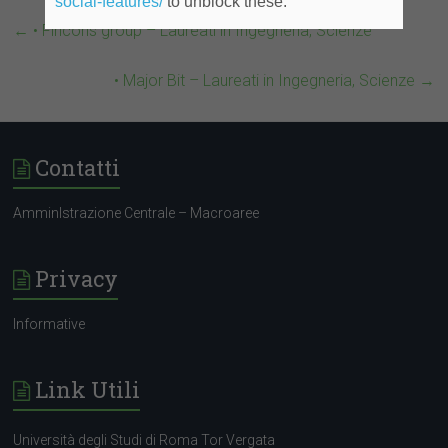
social-features/
to unblock these.
←
• Fincons group – Laureati in Ingegneria, Scienze
• Major Bit – Laureati in Ingegneria, Scienze
→
Contatti
AmminIstrazione Centrale – Macroaree
Privacy
Informative
Link Utili
Università degli Studi di Roma Tor Vergata