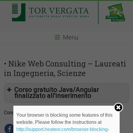
Menu
• Nike Web Consulting – Laureati
in Ingegneria, Scienze
Corso gratuito Java/Angular
finalizzato all'inserimento
Condividi
Your browser is blocking some features of this
website. Please follow the instructions at
http://support.heateor.com/browser-blocking-