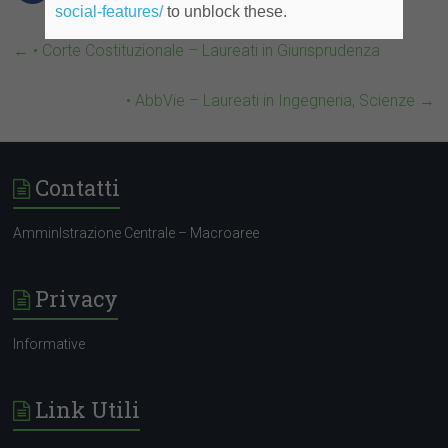
social-features/
to unblock these.
←
• Corte Costituzionale – Laureati in Giurisprudenza
• AbbVie – Laureati in Ingegneria, Scienze
→
Contatti
AmminIstrazione Centrale – Macroaree
Privacy
Informative
Link Utili