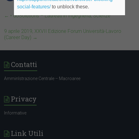
social-features/
to unblock these.
←
• doSolutions – Laureati in Ingegneria, Scienze
9 aprile 2019, XXVII Edizione Forum Università-Lavoro
(Career Day)
→
Contatti
AmminIstrazione Centrale – Macroaree
Privacy
Informative
Link Utili