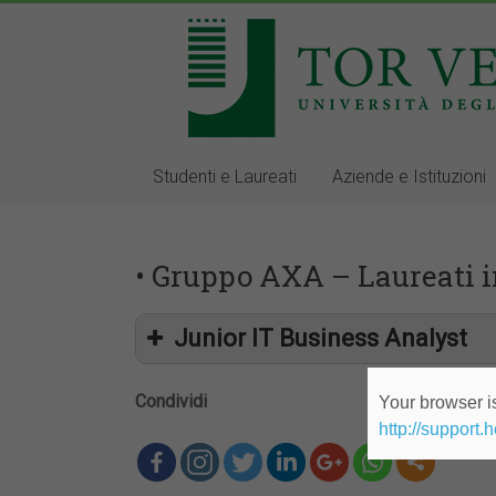
Studenti e Laureati
Aziende e Istituzioni
• Gruppo AXA – Laureati i
Junior IT Business Analyst
Condividi
Your browser is
http://support.