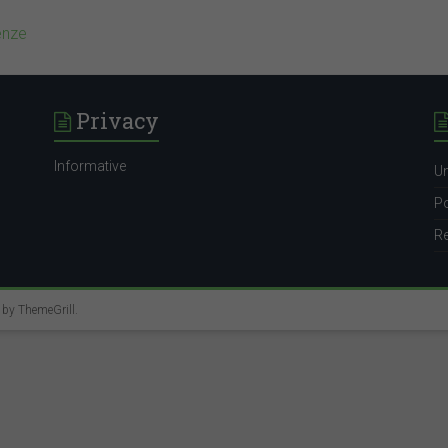
enze
Privacy
Informative
Un
Po
Re
e by
ThemeGrill
.