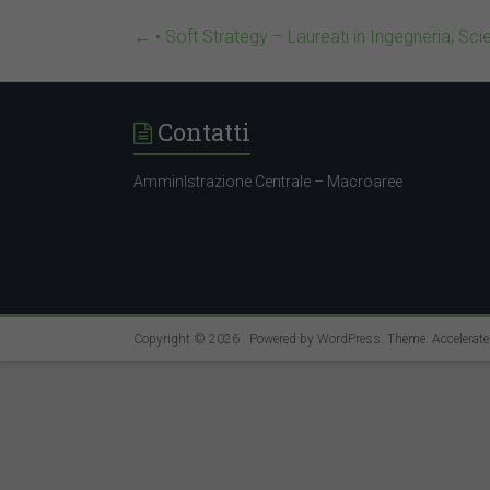
←
• Soft Strategy – Laureati in Ingegneria, Sci
Contatti
AmminIstrazione Centrale – Macroaree
Copyright © 2026
. Powered by
WordPress
. Theme: Accelerat