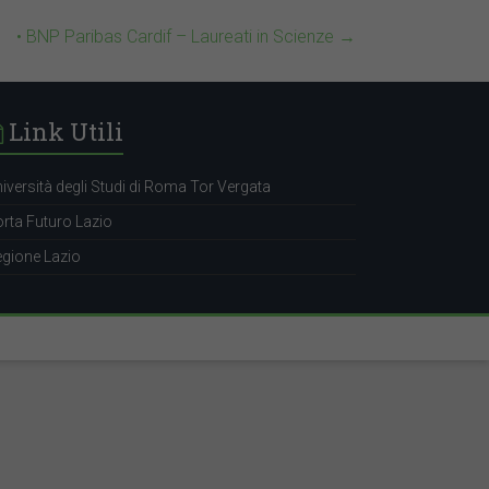
• BNP Paribas Cardif – Laureati in Scienze
→
Link Utili
iversità degli Studi di Roma Tor Vergata
rta Futuro Lazio
gione Lazio