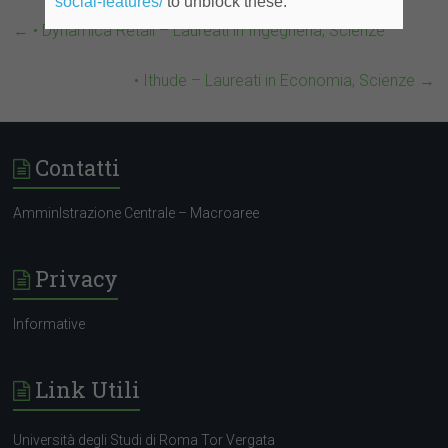
social-features/
to unblock these.
←
• Dynamica Retail – Laureati in Ingegneria, Scienze
• Ithude – Laureati in Economia, Scienze
→
Contatti
AmminIstrazione Centrale – Macroaree
Privacy
Informative
Link Utili
Università degli Studi di Roma Tor Vergata