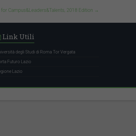
g for Campus&Leaders&Talents, 2018 Edition
→
Link Utili
iversità degli Studi di Roma Tor Vergata
rta Futuro Lazio
gione Lazio