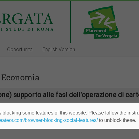
Opportunità
English Version
n Economia
one) supporto alle fasi dell’operazione di car
 blocking some features of this website. Please follow the instru
heateor.com/browser-blocking-social-features/
to unblock these.