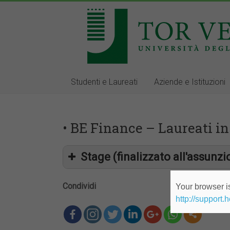
Studenti e Laureati
Aziende e Istituzioni
• BE Finance – Laureati i
Stage (finalizzato all'assunzi
Condividi
Your browser is
http://support.