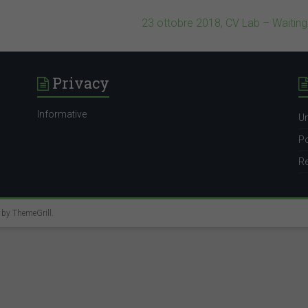
23 ottobre 2018, CV Lab – Waitin
Privacy
Informative
Un
Po
Re
e by
ThemeGrill
.