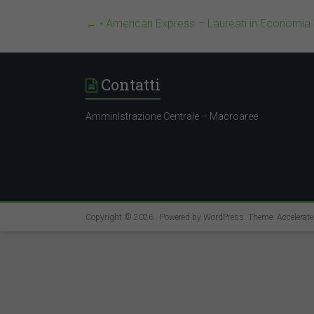
←
• American Express – Laureati in Economia
Contatti
AmminIstrazione Centrale – Macroaree
Copyright © 2026
. Powered by
WordPress
. Theme: Accelerat