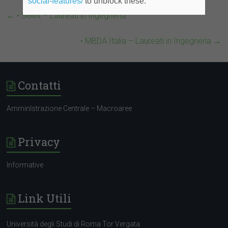
social-features/
to unblock these.
←
• Selint – Laureati in Ingegneria
• MBDA Italia – Laureati in Ingegneria
→
Contatti
AmminIstrazione Centrale – Macroaree
Privacy
Informative
Link Utili
Università degli Studi di Roma Tor Vergata