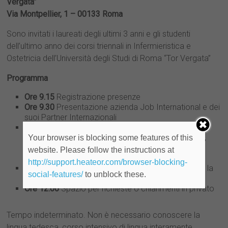
Vergata”
Via Montpellier, 1 – 00133 Roma
Sono invitati i laureati degli ultimi 3 anni e gli studenti
dell’ultimo anno dei corsi triennali in Infermieristica e
Ostetricia dell’Università degli Studi di Roma “Tor Vergata”
Programma
Ore 9.15
Registrazione presenze
Ore 9.30
Presentazione azienda Job International e dei
suoi Partner Internazionali
Ore 10.30
Presentazioni offerte:
Infermieri Geriatrici per il Sud della Germania,
Your browser is blocking some features of this
Infermieri Geriatrici a Berlino
website. Please follow the instructions at
Infermieri in tutti i reparti e città tedesche
http://support.heateor.com/browser-blocking-
Ore 11.30
Presentazione di programmi europei per la
social-features/
to unblock these.
mobilità internazionale
Ore 12.00
Spazio per richieste o chiarimenti in privato
Tempo indeterminato. Non è necessario conoscere la
lingua tedesca, corso intensivo di lingua interamente