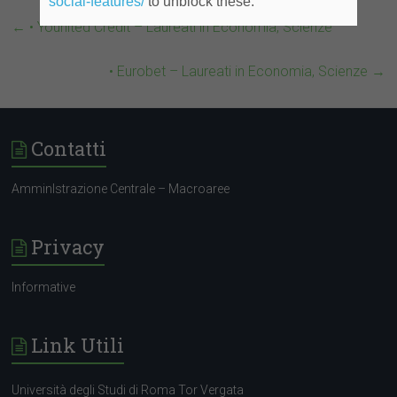
social-features/
to unblock these.
←
• Younited Credit – Laureati in Economia, Scienze
• Eurobet – Laureati in Economia, Scienze
→
Contatti
AmminIstrazione Centrale – Macroaree
Privacy
Informative
Link Utili
Università degli Studi di Roma Tor Vergata