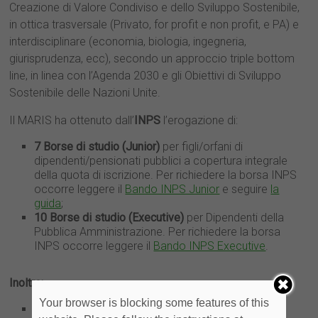
Creazione di Valore Condiviso e dello Sviluppo Sostenibile,
in ottica trasversale (Privato, for profit e non profit, e PA) e
interdisciplinare (economia, biologia, ingegneria,
giurisprudenza, ecc), secondo un approccio triple bottom
line, in linea con l’Agenda 2030 e gli Obiettivi di Sviluppo
Sostenibile delle Nazioni Unite.
Il MARIS ha ottenuto dall’
INPS
l’erogazione di:
7 Borse di studio (Junior)
per figli/orfani di
dipendenti/pensionati pubblici a copertura integrale
della quota di iscrizione. Per richiedere la borsa INPS
occorre leggere il
Bando INPS Junior
e seguire
la
guida
;
10 Borse di studio (Executive)
per Dipendenti della
Pubblica Amministrazione. Per richiedere la borsa
INPS occorre leggere il
Bando INPS Executive
.
Inoltre:
Your browser is blocking some features of this
Acea
mette a disposizione
3 borse di studio
a