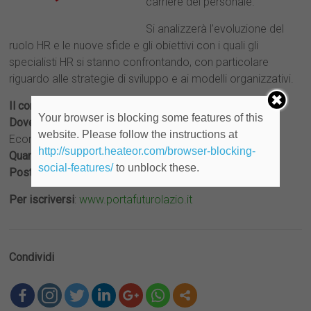
carriere del personale.
Si analizzerà l’evoluzione del
ruolo HR e le nuove sfide e gli obiettivi con i quali gli
specialisti HR si stanno confrontando, con particolare
riguardo alle strategie di sviluppo e ai modelli organizzativi.
Il corso è gratuito
.
Your browser is blocking some features of this
Dove
: Università di Roma “Tor Vergata” – Facoltà di
website. Please follow the instructions at
Economia, Edificio A, aula P1
http://support.heateor.com/browser-blocking-
Quando
: giovedì 21/09/2017 dalle 10:00 alle 15:00
social-features/
to unblock these.
Posti disponibili
: 30
Per iscriversi
:
www.portafuturolazio.it
Condividi