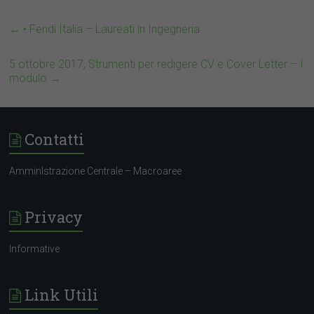
←
• Fendi Italia – Laureati in Ingegneria
5 ottobre 2017, Strumenti per redigere CV e Cover Letter – I
modulo
→
Contatti
AmminIstrazione Centrale – Macroaree
Privacy
Informative
Link Utili