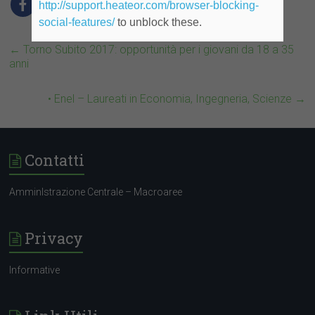
DMG & Partners
http://support.heateor.com/browser-blocking-
social-features/
to unblock these.
←
Torno Subito 2017: opportunità per i giovani da 18 a 35
anni
• Enel – Laureati in Economia, Ingegneria, Scienze
→
Contatti
AmminIstrazione Centrale – Macroaree
Privacy
Informative