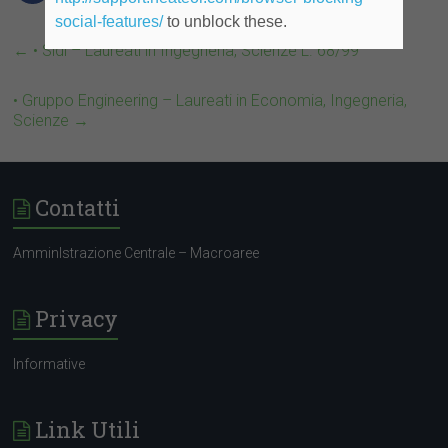
social-features/
to unblock these.
←
• Sidi – Laureati in Ingegneria, Scienze L. 68/99
• Gruppo Engineering – Laureati in Economia, Ingegneria,
Scienze
→
Contatti
AmminIstrazione Centrale – Macroaree
Privacy
Informative
Link Utili