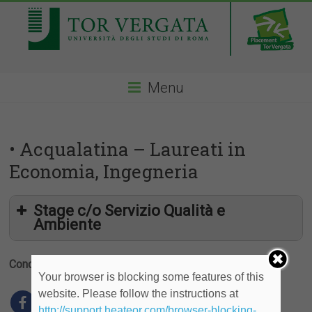
Menu
• Acqualatina – Laureati in
Economia, Ingegneria
Stage c/o Servizio Qualità e
Ambiente
Condividi
Your browser is blocking some features of this
website. Please follow the instructions at
http://support.heateor.com/browser-blocking-