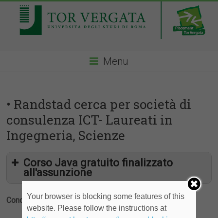
Menu
• Randstad cerca per società di
consulenza ICT- Laureati in
Ingegneria, Scienze
Corso Java gratuito finalizzato
all'assunzione
Your browser is blocking some features of this
Condividi
website. Please follow the instructions at