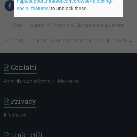
http://support.heateor.com/browser-blocking-
social-features/
to unblock these.
←
• Step – Laureati in Economia, Giurisprudenza, Lettere
• Docsity – Laureati in con esperienza nello sviluppo web
→
Contatti
AmminIstrazione Centrale – Macroaree
Privacy
Informative
Link Utili