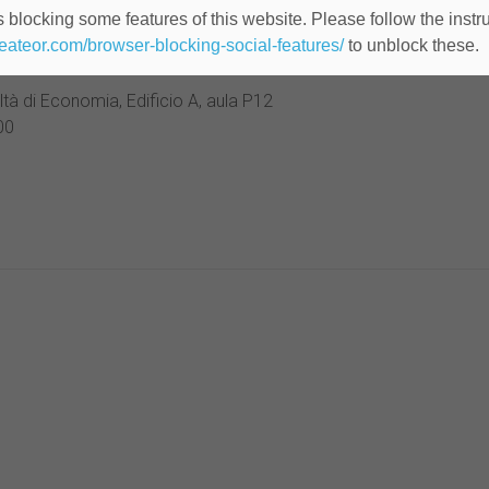
 modo che mettano tutte le loro competenze e le loro energie ne
 blocking some features of this website. Please follow the instru
ategica per realizzare gli obiettivi assegnati ed aumentare le pos
heateor.com/browser-blocking-social-features/
to unblock these.
ltà di Economia, Edificio A, aula P12
00