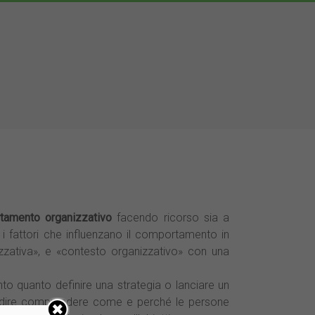
amento organizzativo
facendo ricorso sia a
 i fattori che influenzano il comportamento in
izzativa», e «contesto organizzativo» con una
o quanto definire una strategia o lanciare un
l dire comprendere come e perché le persone