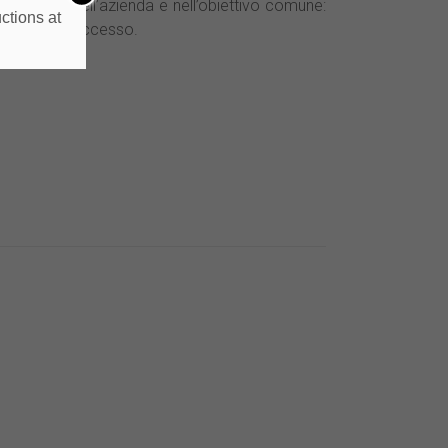
l ruolo, nell’azienda e nell’obiettivo comune:
ctions at
sibilità di successo.