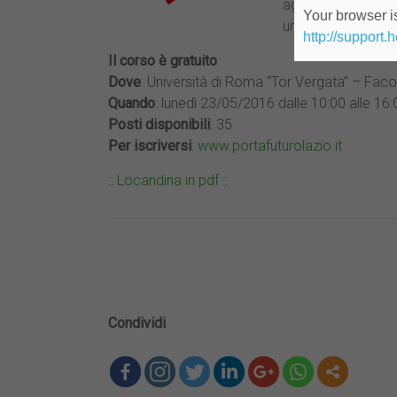
agiscono e fare in
Your browser is
una condizione str
http://support.
Il corso è gratuito
.
Dove
: Università di Roma “Tor Vergata” – Faco
Quando
: lunedì 23/05/2016 dalle 10:00 alle 16:
Posti disponibili
: 35
Per iscriversi
:
www.portafuturolazio.it
::
Locandina in pdf
::
Condividi