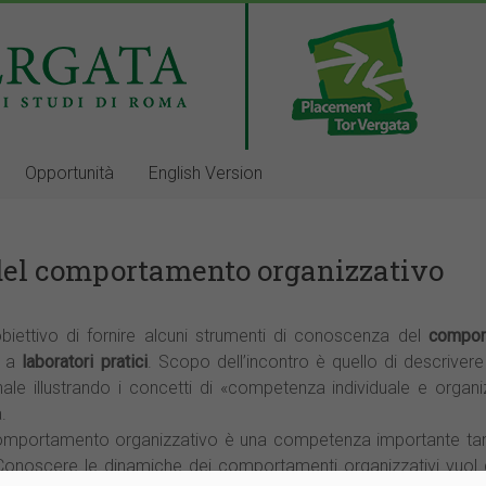
Opportunità
English Version
 del comportamento organizzativo
obiettivo di fornire alcuni strumenti di conoscenza del
comport
a a
laboratori pratici
. Scopo dell’incontro è quello di descrivere
ale illustrando i concetti di «competenza individuale e organ
.
comportamento organizzativo è una competenza importante tant
Conoscere le dinamiche dei comportamenti organizzativi vuo