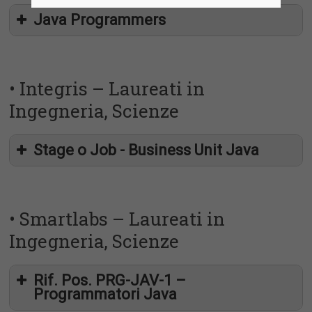
Java Programmers
• Integris – Laureati in
Ingegneria, Scienze
Stage o Job - Business Unit Java
https://joblink.allibo.com/ats2/job-offer.aspx?
DM=1427&ID=29523&LN=IT&FT=179&SG=2
• Smartlabs – Laureati in
Ingegneria, Scienze
adriana.lombardo@meware.it
Rif. Pos. PRG-JAV-1 –
Programmatori Java
selezione.candidati@tsi-srl.it