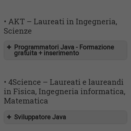
• AKT – Laureati in Ingegneria,
Scienze
Programmatori Java - Formazione
gratuita + inserimento
https://joblink.allibo.com/ats2/job-offer.aspx?
DM=1427&ID=29523&LN=IT&FT=179&SG=2
• 4Science – Laureati e laureandi
jobs@key2.it
in Fisica, Ingegneria informatica,
Matematica
Sviluppatore Java
oltre 200 risorse
specializzate in 4 anni