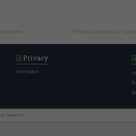
 Ingegneria
• Gruppo Sanimedica – Laureati
Privacy
Informative
Un
Po
Re
e by
ThemeGrill
.