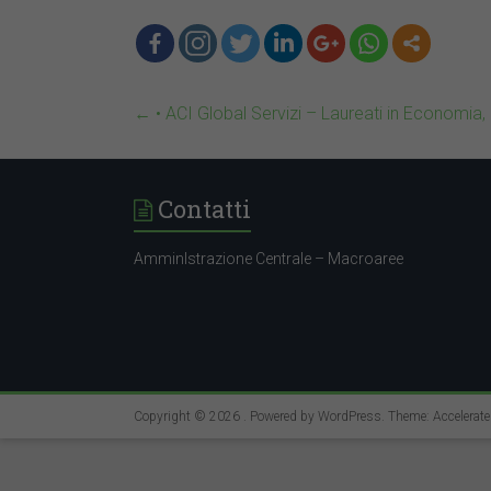
←
• ACI Global Servizi – Laureati in Economia,
Contatti
AmminIstrazione Centrale – Macroaree
Copyright © 2026
. Powered by
WordPress
. Theme: Accelerat