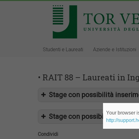
Studenti e Laureati
Aziende e Istituzioni
• RAIT 88 – Laureati in In
Stage con possibilità inseri
Your browser is
Stage con possibilità inseri
http://support.
Condividi