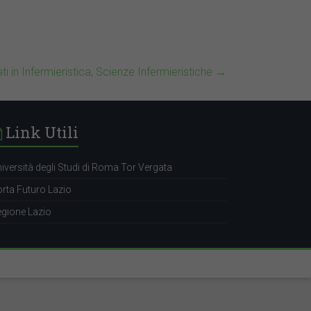
 in Infermieristica, Scienze Infermieristiche
→
Link Utili
iversità degli Studi di Roma Tor Vergata
rta Futuro Lazio
gione Lazio