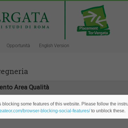
Opportunità
English Version
gegneria
mento Area Qualità
 blocking some features of this website. Please follow the instru
mento Area Ingegneria
heateor.com/browser-blocking-social-features/
to unblock these.