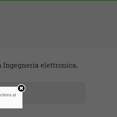
 Ingegneria elettronica,
ctions at