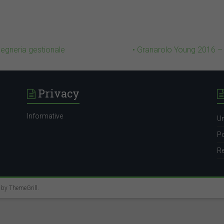
gegneria gestionale
• Granarolo Young 2016 – 
Privacy
Informative
Un
Po
Re
e by
ThemeGrill
.