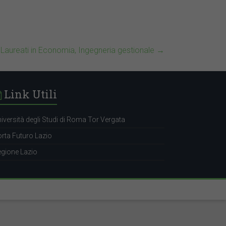
Laureati in Economia, Ingegneria gestionale
→
Link Utili
iversità degli Studi di Roma Tor Vergata
rta Futuro Lazio
gione Lazio