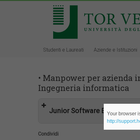
Studenti e Laureati
Aziende e Istituzioni
• Manpower per azienda in
Ingegneria informatica
Junior Software Engineer
Your browser is
http://support.
Condividi