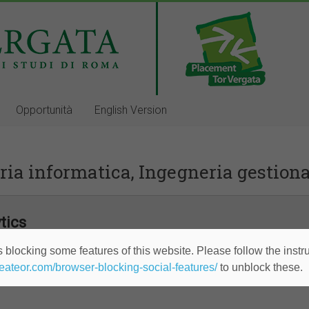
Opportunità
English Version
ria informatica, Ingegneria gestion
tics
 blocking some features of this website. Please follow the instru
heateor.com/browser-blocking-social-features/
to unblock these.