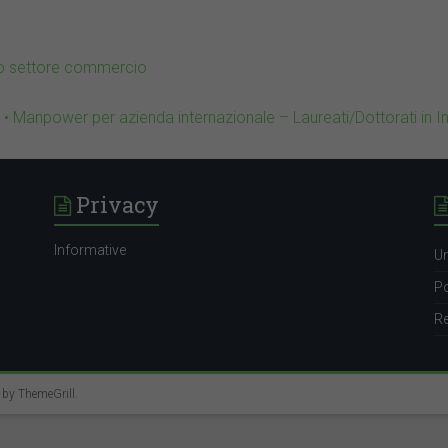
to settore commercio
• Manpower per azienda internazionale – Laureati/Dottorati in I
equisiti:
Privacy
Informative
Un
Po
Re
e by
ThemeGrill
.
eyrecruiting.it@it.ey.com