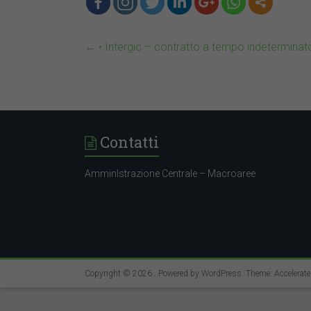
←
• Intergic – contratto a tempo indetermina
Le principali attività del team prevedono:
Il nostro candidato ideale possiede i seguenti r
Contatti
AmminIstrazione Centrale – Macroaree
Copyright © 2026
. Powered by
WordPress
. Theme: Accelerat