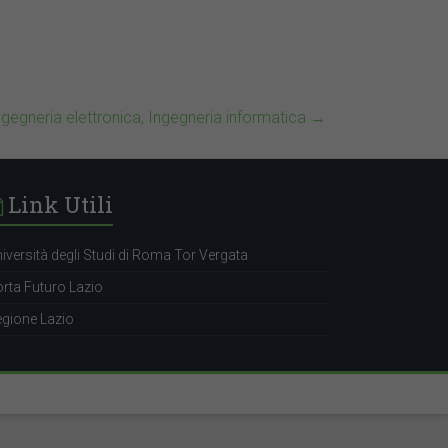
ngegneria elettronica, Ingegneria informatica
→
Link Utili
iversità degli Studi di Roma Tor Vergata
rta Futuro Lazio
gione Lazio