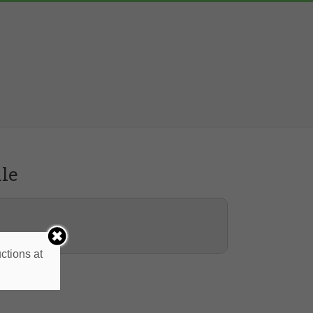
ale
ctions at