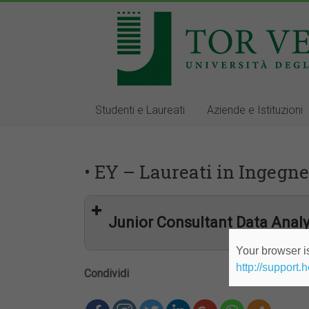
Studenti e Laureati
Aziende e Istituzioni
• EY – Laureati in Ingegne
Junior Consultant Data Analy
Your browser is
http://support.
Condividi